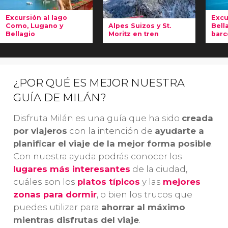
Excursión al lago
Excu
Como, Lugano y
Alpes Suizos y St.
Bell
Bellagio
Moritz en tren
barc
En esta
En esta
Do
excursión al
excursión a St.
lo
lago Como,
Moritz
má
¿POR QUÉ ES MEJOR NUESTRA
Lugano y
haréis
una de
de
GUÍA DE MILÁN?
Bellagio
desde
las rutas en
Ita
Milán
tren más
pr
Disfruta Milán es una guía que ha sido
creada
recorremos los
bonitas del
es
por viajeros
con la intención de
ayudarte a
preciosos
mundo
.
a 
planificar el viaje de la mejor forma posible
.
paisajes
Pasaréis por el
Be
Con nuestra ayuda podrás conocer los
alpinos
del
estrecho de
Mi
lugares más interesantes
de la ciudad,
norte de Italia
y
Bernina y
da
cuáles son los
platos típicos
y las
mejores
el
sur de Suiza
.
atravesaréis los
pa
zonas para dormir
, o bien los trucos que
¡Os cautivará!
Alpes Suizos.
puedes utilizar para
ahorrar al máximo
mientras disfrutas del viaje
.