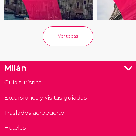
Ver todas
Milán
Guía turística
Excursiones y visitas guiadas
Traslados aeropuerto
Hoteles