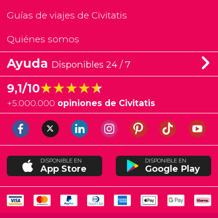
Guías de viajes de Civitatis
Quiénes somos
Ayuda
Disponibles 24 / 7
★★★★★
★★★★★
9,1/10
+
5.000.000
opiniones de Civitatis
DISPONIBLE EN
DISPONIBLE EN
App Store
Google Play